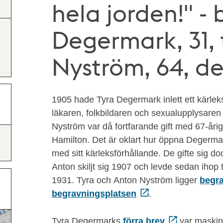
hela jorden!" - 
Degermark, 31, 
Nyström, 64, de
1905 hade Tyra Degermark inlett ett kärle
läkaren, folkbildaren och sexualupplysare
Nyström var då fortfarande gift med 67-åri
Hamilton. Det är oklart hur öppna Degerm
med sitt kärleksförhållande. De gifte sig do
Anton skiljt sig 1907 och levde sedan ihop 
1931. Tyra och Anton Nyström ligger
begra
begravningsplatsen
.
Tyra Degermarks
förra brev
var maskin