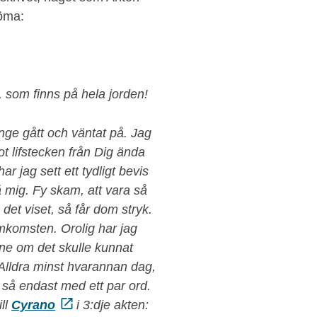
döma:
, som finns på hela jorden!
änge gått och väntat på. Jag
got lifstecken från Dig ända
r jag sett ett tydligt bevis
 mig. Fy skam, att vara så
det viset, så får dom stryk.
mkomsten. Orolig har jag
garne om det skulle kunnat
 Alldra minst hvarannan dag,
 så endast med ett par ord.
ll
Cyrano
i 3:dje akten: