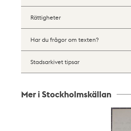
Rättigheter
Har du frågor om texten?
Stadsarkivet tipsar
Mer i Stockholmskällan
Relaterade
poster
och