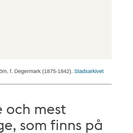
tröm, f. Degermark (1875-1842).
Stadsarkivet
te och mest
nge, som finns på