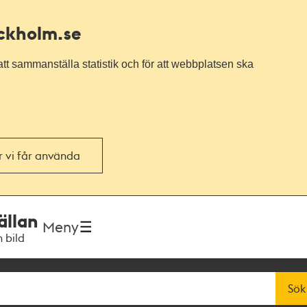
ockholm.se
tt sammanställa statistik och för att webbplatsen ska
or vi får använda
ällan
Meny
h bild
Sök