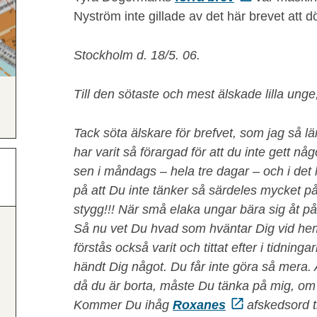
Nyström inte gillade av det här brevet att 
Stockholm d. 18/5. 06.
Till den sötaste och mest älskade lilla unge
Tack söta älskare för brefvet, som jag så l
har varit så förargad för att du inte gett nå
sen i måndags – hela tre dagar – och i det ha
på att Du inte tänker så särdeles mycket på
stygg!!! När små elaka ungar bära sig åt på 
Så nu vet Du hvad som hväntar Dig vid he
förstås också varit och tittat efter i tidnin
händt Dig något. Du får inte göra så mera.
då du är borta, måste Du tänka på mig, om
Kommer Du ihåg
Roxanes
afskedsord ti