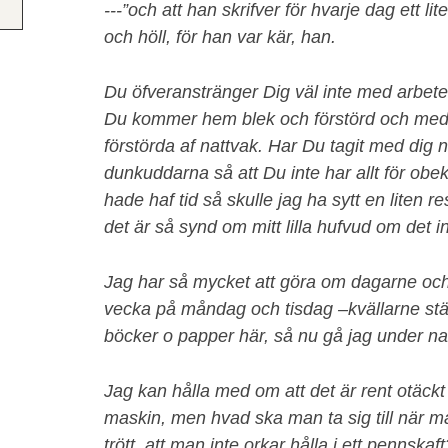
---”och att han skrifver för hvarje dag ett li
och höll, för han var kär, han.
Du öfveranstränger Dig väl inte med arbete
Du kommer hem blek och förstörd och me
förstörda af nattvak. Har Du tagit med dig 
dunkuddarna så att Du inte har allt för ob
hade haf tid så skulle jag ha sytt en liten r
det är så synd om mitt lilla hufvud om det 
Jag har så mycket att göra om dagarne och j
vecka på måndag och tisdag –kvällarne st
böcker o papper här, så nu gå jag under n
Jag kan hålla med om att det är rent otäckt 
maskin, men hvad ska man ta sig till när m
trött, att man inte orkar hålla i ett pennskaft