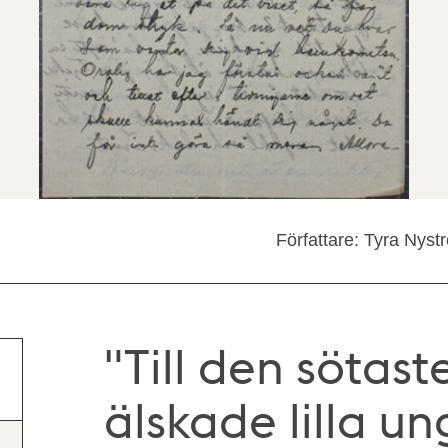
Författare: Tyra Nys
"Till den sötas
älskade lilla u