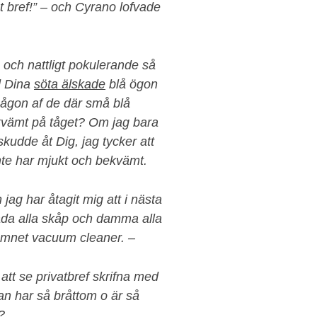
tet bref!” – och Cyrano lofvade
 och nattligt pokulerande så
d Dina
söta älskade
blå ögon
någon af de där små blå
ekvämt på tåget? Om jag bara
eskudde åt Dig, jag tycker att
inte har mjukt och bekvämt.
ag har åtagit mig att i nästa
äda alla skåp och damma alla
amnet vacuum cleaner. –
att se privatbref skrifna med
an har så bråttom o är så
?