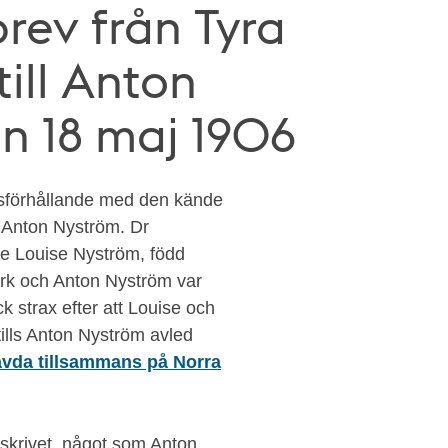
brev från Tyra
till Anton
n 18 maj 1906
ksförhållande med den kände
n Anton Nyström. Dr
ge Louise Nyström, född
ark och Anton Nyström var
ck strax efter att Louise och
tills Anton Nyström avled
vda tillsammans på Norra
skrivet, något som Anton