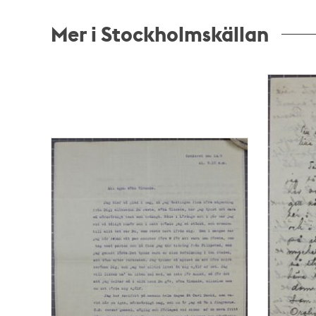
Mer i Stockholmskällan
Relaterade
poster
och
teman