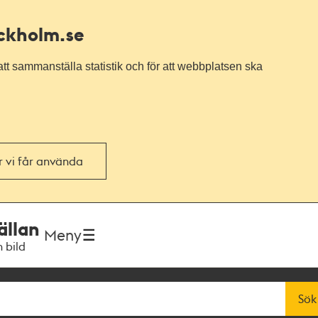
ockholm.se
tt sammanställa statistik och för att webbplatsen ska
or vi får använda
ällan
Meny
h bild
Sök