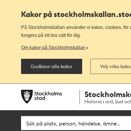
Kakor på stockholmskallan
.st
På Stockholmskällan använder vi kakor, cookies, för a
fungera på ett bra sätt för dig.
Om kakor på Stockholmskällan
Godkänn alla kakor
Välj vilka kak
Till
Till
Stockholmsk
navigationen
huvudinnehållet
Historia i ord, ljud oc
Fritextsök