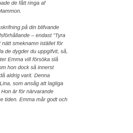
hade de fått ringa af
å Mammon.
skrifning på din blifvande
sförhållande – endast ”Tyra
 nätt smeknamn istället för
la de dygder du uppgifvit, så,
ster Emma vill försöka slå
 som hon dock så innerst
då aldrig varit. Denna
 Lina, som ansåg att lagliga
 Hon är för närvarande
nare tiden. Emma mår godt och