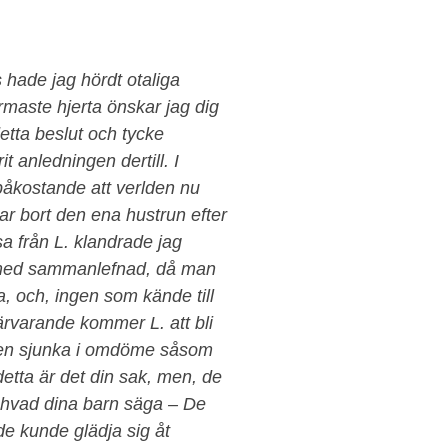
 hade jag hördt otaliga
varmaste hjerta önskar jag dig
detta beslut och tycke
t anledningen dertill. I
d påkostande att verlden nu
r bort den ena hustrun efter
a från L. klandrade jag
a, med sammanlefnad, då man
, och, ingen som kände till
närvarande kommer L. att bli
 igen sjunka i omdöme såsom
detta är det din sak, men, de
r hvad dina barn säga – De
de kunde glädja sig åt