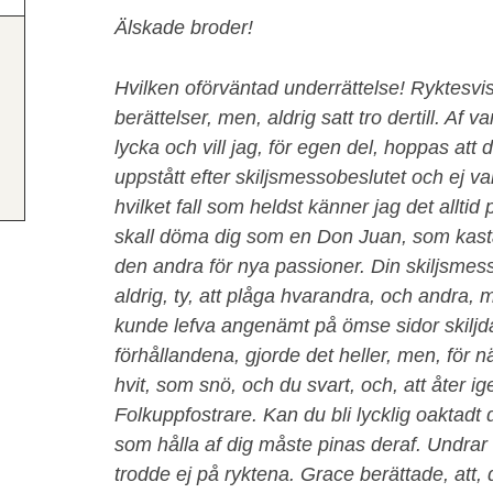
Älskade broder!
Hvilken oförväntad underrättelse! Ryktesvis
berättelser, men, aldrig satt tro dertill. Af 
lycka och vill jag, för egen del, hoppas att 
uppstått efter skiljsmessobeslutet och ej vari
hvilket fall som heldst känner jag det allti
skall döma dig som en Don Juan, som kasta
den andra för nya passioner. Din skiljsmess
aldrig, ty, att plåga hvarandra, och andr
kunde lefva angenämt på ömse sidor skiljda
förhållandena, gjorde det heller, men, för 
hvit, som snö, och du svart, och, att åter
Folkuppfostrare. Kan du bli lycklig oaktadt 
som hålla af dig måste pinas deraf. Undra
trodde ej på ryktena. Grace berättade, att, 