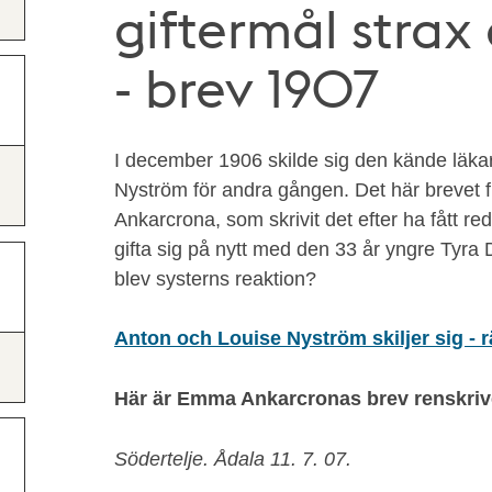
giftermål strax
- brev 1907
I december 1906 skilde sig den kände läka
Nyström för andra gången. Det här brevet 
Ankarcrona, som skrivit det efter ha fått re
gifta sig på nytt med den 33 år yngre Tyr
blev systerns reaktion?
Anton och Louise Nyström skiljer sig - rä
Här är Emma Ankarcronas brev renskriv
Södertelje. Ådala 11. 7. 07.