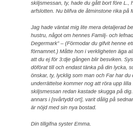
skiljsmessan, ty, hade du gått bort före L., 
arfslotten. Nu blifva de åtminstone rika p
Jag hade väntat mig lite mera detaljerad be
hustru, något om hennes Familj- och lefnad
Degermark” – (Förmodar du gifvit henne ett
förnamnet.) Måtte hon i verkligheten äga al
att du ej för 3:dje gången blir besviken. Sy
döförat till och endast tänka på din lycka,
önskar, ty, lycklig som man och Far har du 
underrättelse kommer nog att röra upp lilla
skiljsmessan redan kastade skugga på dig.
annars i [svårtydd ort], varit dålig på sed
är nöjd med sin nya bostad.
Din tillgifna syster Emma.