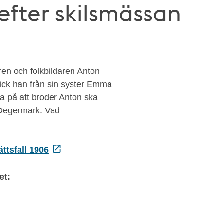
 efter skilsmässan
ren och folkbildaren Anton
fick han från sin syster Emma
da på att broder Anton ska
a Degermark. Vad
ttsfall 1906
et: