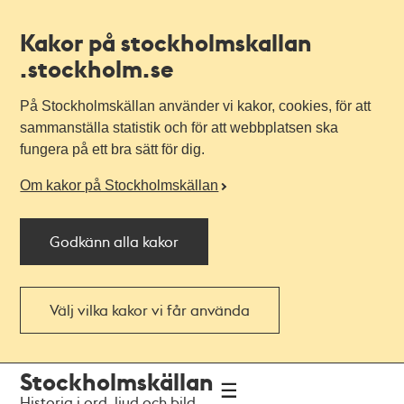
Kakor på stockholmskallan
.stockholm.se
På Stockholmskällan använder vi kakor, cookies, för att
sammanställa statistik och för att webbplatsen ska
fungera på ett bra sätt för dig.
Om kakor på Stockholmskällan
Godkänn alla kakor
Välj vilka kakor vi får använda
Till
Till
Stockholmskällan
navigationen
huvudinnehållet
Historia i ord, ljud och bild