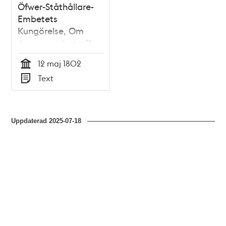
Öfwer-Ståthållare-
Embetets
Kungörelse, Om
Answar och straff
för åwerkan på den
12 maj 1802
å Norrtulls-gatan
Tid
Text
här i Staden
Typ
planterade Allé.
Gifwen Stockholm
den 12 Maji 1802.
Uppdaterad
2025-07-18