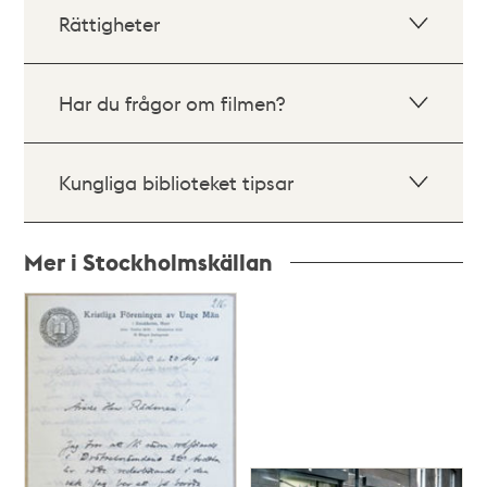
Rättigheter
Har du frågor om filmen?
Kungliga biblioteket tipsar
Mer i Stockholmskällan
Relaterade
poster
och
teman