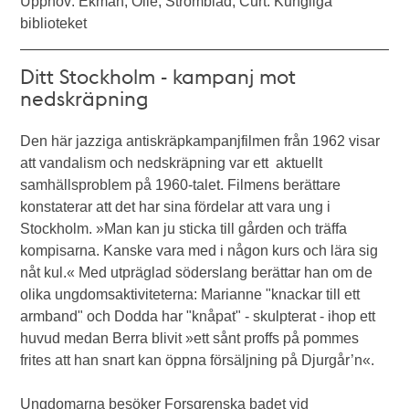
Upphov: Ekman, Olle, Strömblad, Curt. Kungliga
biblioteket
Ditt Stockholm - kampanj mot
nedskräpning
Den här jazziga antiskräpkampanjfilmen från 1962 visar
att vandalism och nedskräpning var ett aktuellt
samhällsproblem på 1960-talet. Filmens berättare
konstaterar att det har sina fördelar att vara ung i
Stockholm. »Man kan ju sticka till gården och träffa
kompisarna. Kanske vara med i någon kurs och lära sig
nåt kul.« Med utpräglad söderslang berättar han om de
olika ungdomsaktiviteterna: Marianne "knackar till ett
armband" och Dodda har "knåpat" - skulpterat - ihop ett
huvud medan Berra blivit »ett sånt proffs på pommes
frites att han snart kan öppna försäljning på Djurgår’n«.
Ungdomarna besöker Forsgrenska badet vid