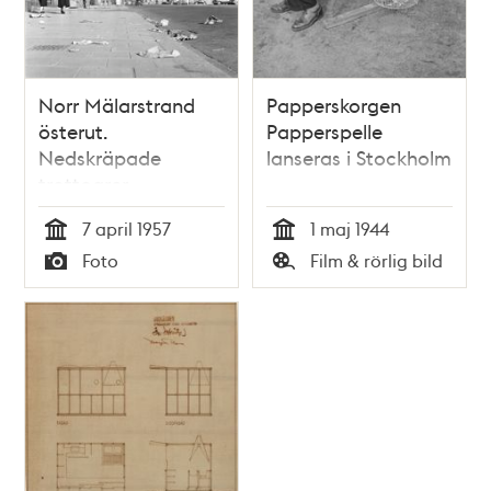
Norr Mälarstrand
Papperskorgen
österut.
Papperspelle
Nedskräpade
lanseras i Stockholm
trottoarer
7 april 1957
1 maj 1944
Tid
Tid
Foto
Film & rörlig bild
Typ
Typ