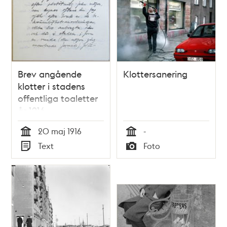
Brev angående
Klottersanering
klotter i stadens
offentliga toaletter
år 1916
20 maj 1916
-
Tid
Tid
Text
Foto
Typ
Typ