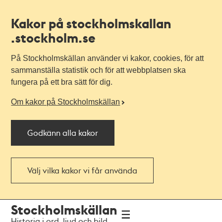
Kakor på stockholmskallan
.stockholm.se
På Stockholmskällan använder vi kakor, cookies, för att
sammanställa statistik och för att webbplatsen ska
fungera på ett bra sätt för dig.
Om kakor på Stockholmskällan
Godkänn alla kakor
Välj vilka kakor vi får använda
Till
Till
Stockholmskällan
navigationen
huvudinnehållet
Historia i ord, ljud och bild