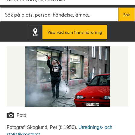
Fritextsök
Sök
Visa vad som finns nära mig
Foto
Fotograf: Skoglund, Per (f. 1950).
Utrednings- och
statistikkontoret