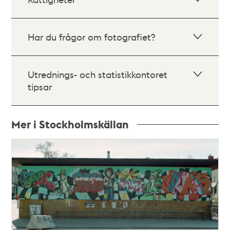
Har du frågor om fotografiet?
Utrednings- och statistikkontoret
tipsar
Mer i Stockholmskällan
Relaterade
poster
och
teman